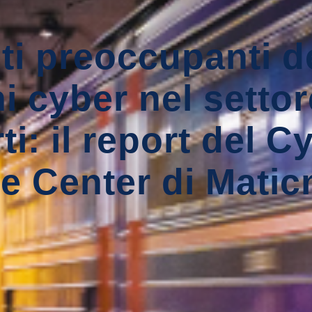
i preoccupanti d
i cyber nel settor
ti: il report del C
e Center di Mati