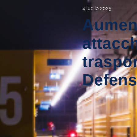
4 luglio 2025
Aument
attacch
traspor
Defens