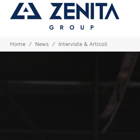
Home
News
Interviste & Articoli