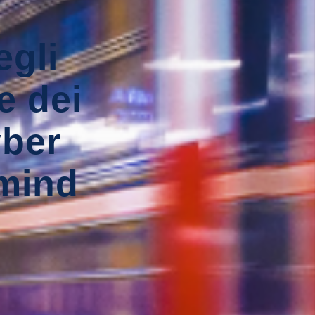
egli
e dei
yber
cmind