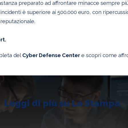
tanza preparato ad affrontare minacce sempre più so
ncidenti è superiore ai 500.000 euro, con ripercussion
 reputazionale.
rt.
mpleta del
Cyber Defense Center
e scopri come affr
Leggi di più su La Stampa