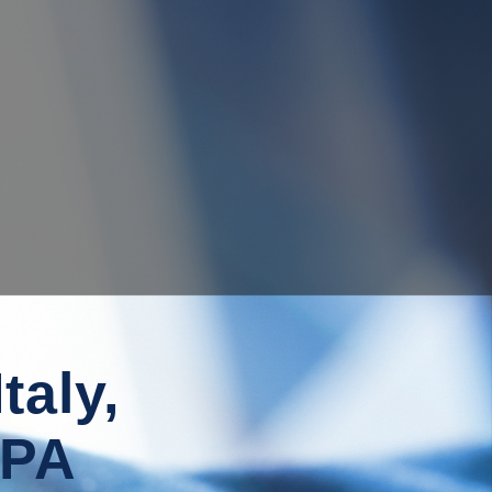
taly,
OPA