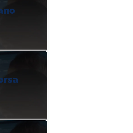
lano
orsa