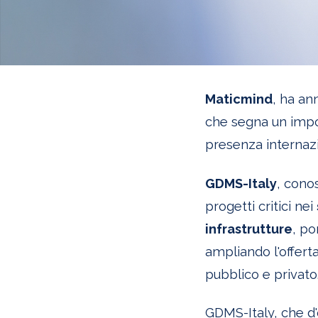
Maticmind
, ha an
che segna un imp
presenza internazi
GDMS-Italy
, cono
progetti critici nei
infrastrutture
, p
ampliando l'offerta 
pubblico e privato
GDMS-Italy, che d'