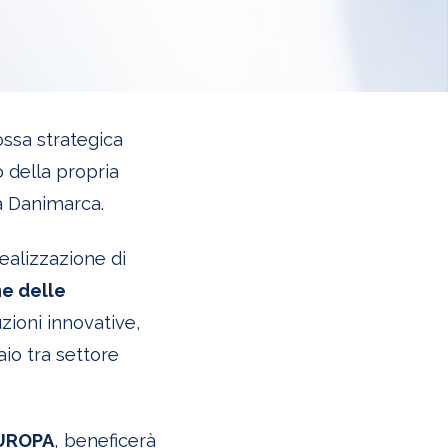
ssa strategica
 della propria
a Danimarca.
realizzazione di
ne delle
ioni innovative,
iaio tra settore
UROPA
, beneficerà