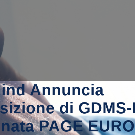
ind Annuncia
sizione di GDMS-I
inata PAGE EUR