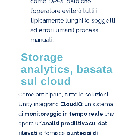
come
OPEX
, dato che
l’operatore eviterà tutti i
tipicamente lunghi (e soggetti
ad errori umani) processi
manuali.
Storage
analytics, basata
sul cloud
Come anticipato, tutte le soluzioni
Unity integrano
CloudIQ
: un sistema
di
monitoraggio in tempo reale
che
opera un’
analisi predittiva sui dati
rilevati
e fornisce
punteggi di