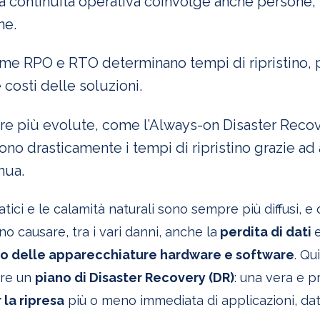
 la continuità operativa coinvolge anche persone,
ne.
me RPO e RTO determinano tempi di ripristino, p
 costi delle soluzioni.
ure più evolute, come l’Always-on Disaster Recove
ono drasticamente i tempi di ripristino grazie a
nua.
atici e le calamità naturali sono sempre più diffusi, e
 causare, tra i vari danni, anche la
perdita di dati
e
 delle apparecchiature hardware e software
. Qu
ere un
piano di Disaster Recovery (DR)
: una vera e p
 la ripresa
più o meno immediata di applicazioni, dati