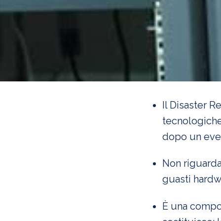
Il Disaster R
tecnologiche 
dopo un even
Non riguarda
guasti hardwa
È una compon