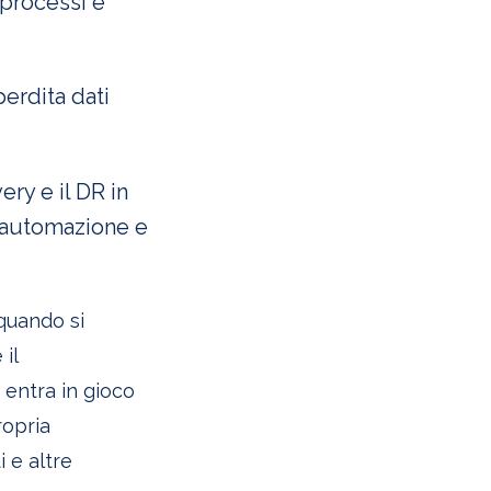
 processi e
erdita dati
ry e il DR in
d automazione e
 quando si
 il
i entra in gioco
ropria
 e altre