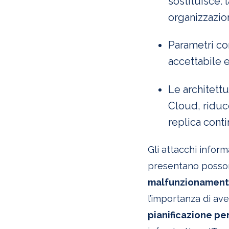
sostituisce:
organizzazio
Parametri co
accettabile e
Le architett
Cloud, riduc
replica conti
Gli attacchi inform
presentano possono
malfunzionamento
l’importanza di av
pianificazione per