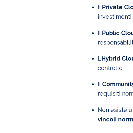
Il
Private Cl
investiment
Il
Public Clo
responsabilit
L’
Hybrid Clo
controllo
Il
Community
requisiti nor
Non esiste u
vincoli norm