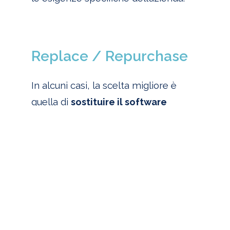
Replace / Repurchase
In alcuni casi, la scelta migliore è
quella di
sostituire il software
aziendale con applicazioni
distribuite in modalità Software as
a Service
(SaaS). Questa soluzione è
preferibile per le
app
aziendali che
non hanno personalizzazioni rilevanti
o presentano livelli di obsolescenza
tali da rendere necessaria una