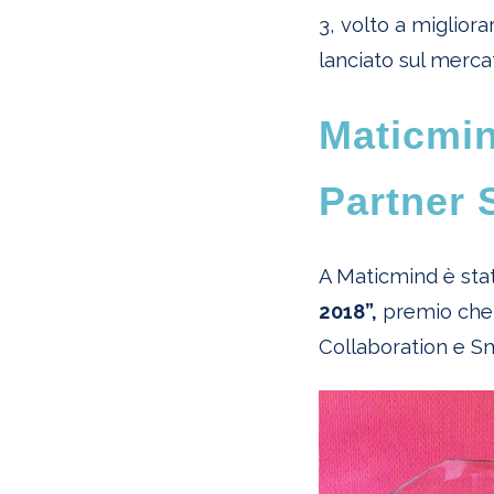
3, volto a migliora
lanciato sul merca
Maticmin
Partner 
A Maticmind è sta
2018”,
premio che c
Collaboration
e
Sm