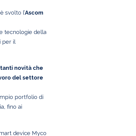
 svolto l’
Ascom
le tecnologie della
per il
tanti novità che
avoro del settore
ampio portfolio di
a, fino ai
 smart device Myco