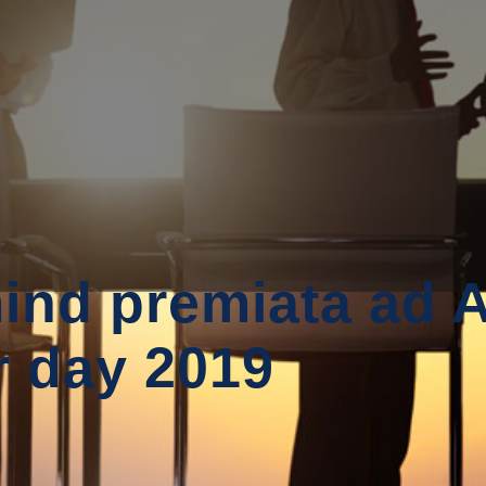
ind premiata ad
r day 2019