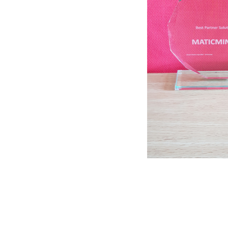
Contattaci per rice
compilando il for
I migliori professi