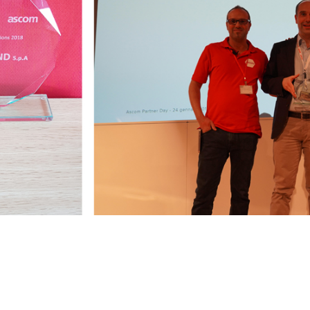
vere informazioni sulle nostre soluzioni o chiedi un 
m in
questa pagina
.
onisti in ambito IT sono a tua completa disposizione.