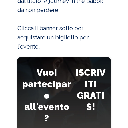
dal titolo "A journey in the Babok"
da non perdere.
Clicca il banner sotto per
acquistare un biglietto per
l'evento.
Vuoi
ISCRIV
partecipar
ITI
e
GRATI
all'evento
S!
?