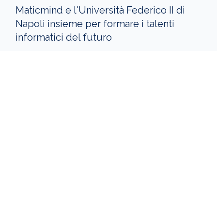
Maticmind e l'Università Federico II di
Napoli insieme per formare i talenti
informatici del futuro
Maticmind, azienda leader nel settore ICT in
Italia, continuerà la sua
collaborazione
con...
Sede Legale